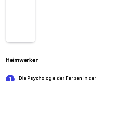
Heimwerker
Die Psychologie der Farben in der
Inneneinrichtung
Jack Jones
June 21, 2025
3
Views
Wie man eine Zen-Ecke im Wohnzimmer
gestaltet
Jack Jones
June 21, 2025
5
Views