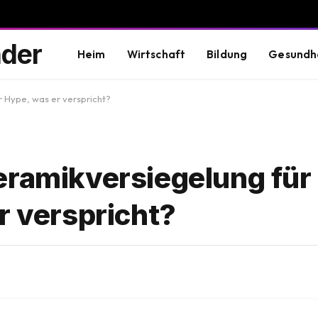
nder
Heim
Wirtschaft
Bildung
Gesundh
r Hype, was er verspricht?
eramikversiegelung für
r verspricht?