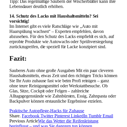
Tipp: Das regelmäßige Säubern der Wischerblätter kann ihre
Lebensdauer deutlich erhöhen.
14. Schutz des Lacks mit Haushaltsmitteln? Sei
vorsichtig!
Im Internet gibt es viele Ratschläge wie „Auto mit
Haarspülung wachsen“ – Experten empfehlen, davon
abzusehen. Für den Schutz des Lacks empfiehlt es sich, auf
erprobte Produkte wie Autowachs oder Sprühversiegelung
zurückzugreifen, die speziell für Lacke konzipiert sind.
Fazit:
Sauberes Auto ohne große Ausgaben Mit ein paar cleveren
Haushaltsmitteln, etwas Zeit und den richtigen Tricks können
Sie Ihr Auto zuhause fast wie beim Profi reinigen – ganz
ohne teure Reinigungsmittel oder Werkstattbesuche. Ob
Glas, Sitze, Cockpit oder Felgen – zahlreiche
Alltagsgegenstände wie Zahnbürsten, Essig, Zahnpasta oder
Backpulver können erstaunliche Ergebnisse erzielen.
Praktische Autopflege-Hacks für Zuhause
Share.
Facebook
Twitter
Pinterest
LinkedIn
Tumblr
Email
Previous Article
Wie das Wetter die Reifenleistung
beeinflusst – und was Sie dagegen tun können