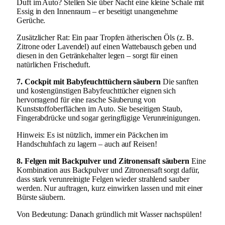
Duft im Auto? Stellen Sie über Nacht eine kleine Schale mit
Essig in den Innenraum – er beseitigt unangenehme
Gerüche.
Zusätzlicher Rat: Ein paar Tropfen ätherischen Öls (z. B.
Zitrone oder Lavendel) auf einen Wattebausch geben und
diesen in den Getränkehalter legen – sorgt für einen
natürlichen Frischeduft.
7. Cockpit mit Babyfeuchttüchern säubern
Die sanften
und kostengünstigen Babyfeuchttücher eignen sich
hervorragend für eine rasche Säuberung von
Kunststoffoberflächen im Auto. Sie beseitigen Staub,
Fingerabdrücke und sogar geringfügige Verunreinigungen.
Hinweis: Es ist nützlich, immer ein Päckchen im
Handschuhfach zu lagern – auch auf Reisen!
8. Felgen mit Backpulver und Zitronensaft säubern
Eine
Kombination aus Backpulver und Zitronensaft sorgt dafür,
dass stark verunreinigte Felgen wieder strahlend sauber
werden. Nur auftragen, kurz einwirken lassen und mit einer
Bürste säubern.
Von Bedeutung: Danach gründlich mit Wasser nachspülen!